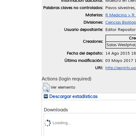
Información adicional:
Maestro en cien
Palabras claves no controlados:
Pavos silvestres,
Materias:
R Medicina > R 
Divisiones:
Ciencias Biológi
Usuario depositante:
Editor Repositor
Cre
Creadores:
Salas Westphal
Fecha del depósito:
14 Ago 2015 18
Última modificación:
03 Mayo 2017 
URI:
http://eprints.u
Actions (login required)
Ver elemento
Descargar estadísticas
Downloads
Loading...