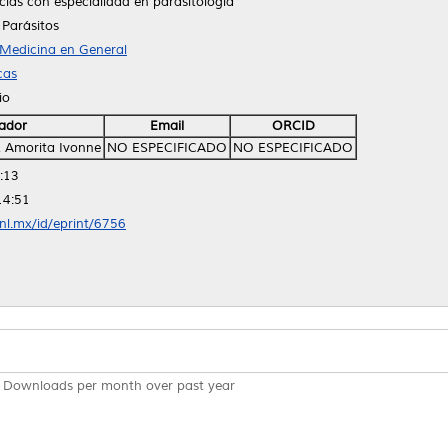
cias con especialidad en parasitología
 Parásitos
Medicina en General
cas
io
ador
Email
ORCID
, Amorita Ivonne
NO ESPECIFICADO
NO ESPECIFICADO
:13
14:51
anl.mx/id/eprint/6756
Downloads per month over past year