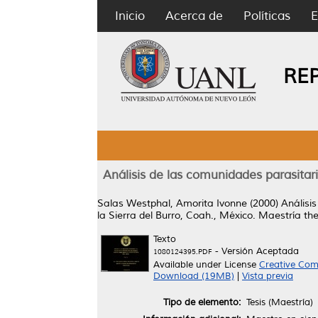
Inicio
Acerca de
Políticas
E
RE
Análisis de las comunidades parasitaria
Salas Westphal, Amorita Ivonne
(2000)
Análisis
la Sierra del Burro, Coah., México.
Maestría the
Texto
- Versión Aceptada
1080124395.PDF
Available under License
Creative Com
Download (19MB)
|
Vista previa
Tipo de elemento:
Tesis (Maestría)