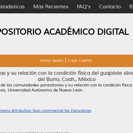
stadísticas
Más Recientes
FAQ's
Contacto
B
POSITORIO ACADÉMICO DIGITAL
Iniciar sesión
Crear cuenta
s y su relación con la condición física del guajolote silv
del Burro, Coah., México
 de las comunidades parasitarias y su relación con la condición física
sis, Universidad Autónoma de Nuevo León.
mons Attribution Non-commercial No Derivatives
.