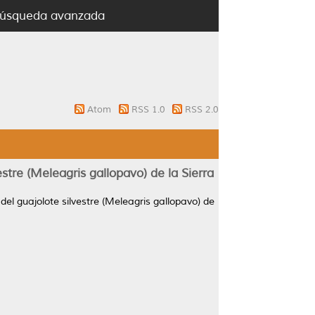
úsqueda avanzada
Atom
RSS 1.0
RSS 2.0
estre (Meleagris gallopavo) de la Sierra
 del guajolote silvestre (Meleagris gallopavo) de