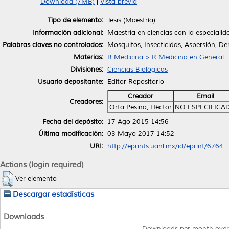
Download (7MB)
|
Vista previa
Tipo de elemento:
Tesis (Maestría)
Información adicional:
Maestría en ciencias con la especial
Palabras claves no controlados:
Mosquitos, Insecticidas, Aspersión, D
Materias:
R Medicina > R Medicina en General
Divisiones:
Ciencias Biológicas
Usuario depositante:
Editor Repositorio
Creador
Email
Creadores:
Orta Pesina, Héctor
NO ESPECIFICA
Fecha del depósito:
17 Ago 2015 14:56
Última modificación:
03 Mayo 2017 14:52
URI:
http://eprints.uanl.mx/id/eprint/6764
Actions (login required)
Ver elemento
Descargar estadísticas
Downloads
Downloads per month over