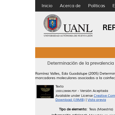
Inicio
Acerca de
Políticas
E
RE
Determinación de la prevalencia 
Ramírez Valles, Eda Guadalupe
(2005)
Determina
marcadores moleculares asociados a la coinfec
Texto
- Versión Aceptada
1080126696.PDF
Available under License
Creative Com
Download (19MB)
|
Vista previa
Tipo de elemento:
Tesis (Maestría)