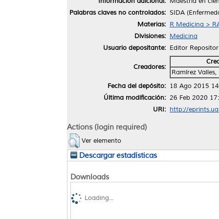
Información adicional:
Maestría en cien
Palabras claves no controlados:
SIDA (Enfermeda
Materias:
R Medicina > RA
Divisiones:
Medicina
Usuario depositante:
Editor Repositor
Cre
Creadores:
Ramírez Valles
Fecha del depósito:
18 Ago 2015 14
Última modificación:
26 Feb 2020 17
URI:
http://eprints.u
Actions (login required)
Ver elemento
Descargar estadísticas
Downloads
Loading...