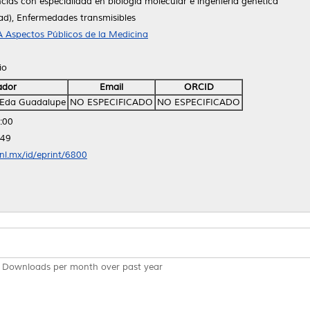
cias con especialidad en biología molecular e ingeniería genética
d), Enfermedades transmisibles
 Aspectos Públicos de la Medicina
io
ador
Email
ORCID
, Eda Guadalupe
NO ESPECIFICADO
NO ESPECIFICADO
:00
:49
anl.mx/id/eprint/6800
Downloads per month over past year