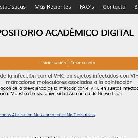
stadísticas
Más Recientes
FAQ's
Contacto
B
POSITORIO ACADÉMICO DIGITAL
Iniciar sesión
Crear cuenta
de la infección con el VHC en sujetos infectados con VIH
marcadores moleculares asociados a la coinfección
ción de la prevalencia de la infección con el VHC en sujetos infecta
ción.
Maestría thesis, Universidad Autónoma de Nuevo León.
mons Attribution Non-commercial No Derivatives
.