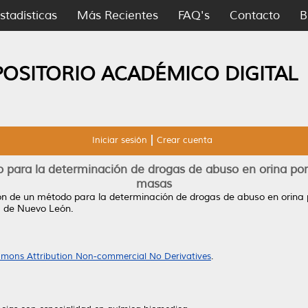
stadísticas
Más Recientes
FAQ's
Contacto
B
POSITORIO ACADÉMICO DIGITAL
Iniciar sesión
Crear cuenta
o para la determinación de drogas de abuso en orina p
masas
ión de un método para la determinación de drogas de abuso en orin
a de Nuevo León.
mons Attribution Non-commercial No Derivatives
.