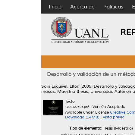
Inicio
Acerca de
Políticas
E
RE
Desarrollo y validación de un métod
Solís Esquivel, Elton
(2005)
Desarrollo y validac
masas.
Maestría thesis, Universidad Autónom
Texto
- Versión Aceptada
1080127595.pdf
Available under License
Creative Com
Download (14MB)
|
Vista previa
Tipo de elemento:
Tesis (Maestría)