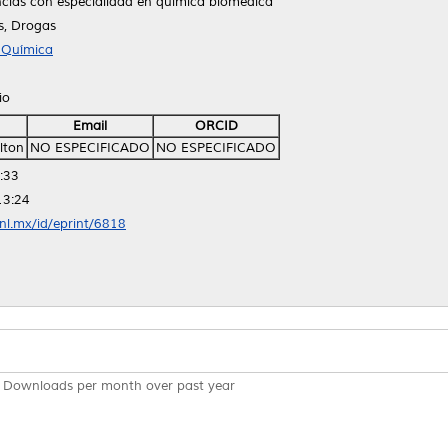
ncias con especialidad en química biomedica
s, Drogas
 Química
io
Email
ORCID
Elton
NO ESPECIFICADO
NO ESPECIFICADO
:33
13:24
anl.mx/id/eprint/6818
Downloads per month over past year