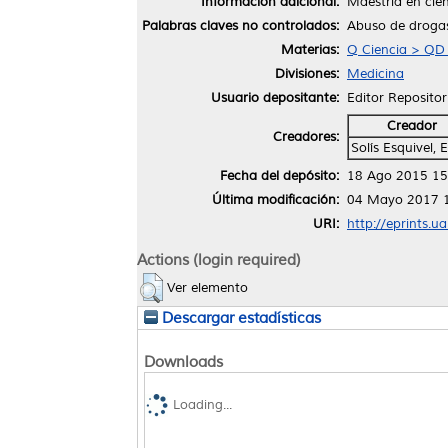
Información adicional:
Maestriá en cie
Palabras claves no controlados:
Abuso de droga
Materias:
Q Ciencia > QD
Divisiones:
Medicina
Usuario depositante:
Editor Repositor
Creador
Creadores:
Solís Esquivel, 
Fecha del depósito:
18 Ago 2015 15
Última modificación:
04 Mayo 2017 
URI:
http://eprints.u
Actions (login required)
Ver elemento
Descargar estadísticas
Downloads
Loading...