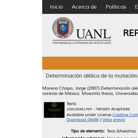
Inicio
Acerca de
Políticas
E
RE
Determinación alélica de la mutación 
Moreno Chapa, Jorge
(2007)
Determinación alél
noreste de México.
Maestría thesis, Universid
Texto
- Versión Aceptada
1080158502.PDF
Available under License
Creative Com
Download (8MB)
|
Vista previa
Tipo de elemento:
Tesis (Maestría)