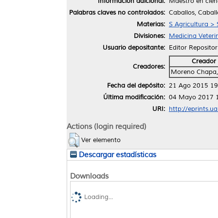
Información adicional:
Maestro en cienc
Palabras claves no controlados:
Caballos, Caball
Materias:
S Agricultura > 
Divisiones:
Medicina Veteri
Usuario depositante:
Editor Repositor
Creador
Creadores:
Moreno Chapa,
Fecha del depósito:
21 Ago 2015 19
Última modificación:
04 Mayo 2017 
URI:
http://eprints.u
Actions (login required)
Ver elemento
Descargar estadísticas
Downloads
Loading...