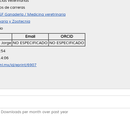
ias veterinarias
os de carreras
SF Ganadería / Medicina veretrinaria
naria y Zootecnia
io
Email
ORCID
 Jorge
NO ESPECIFICADO
NO ESPECIFICADO
:54
14:06
anl.mx/id/eprint/6907
Downloads per month over past year