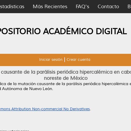
stadísticas
Más Recientes
FAQ's
Contacto
B
POSITORIO ACADÉMICO DIGITAL
Iniciar sesión
Crear cuenta
causante de la parálisis periódica hipercalémica en cabal
noreste de México
ica de la mutación causante de la parálisis periódica hipercalémica e
ad Autónoma de Nuevo León.
mons Attribution Non-commercial No Derivatives
.