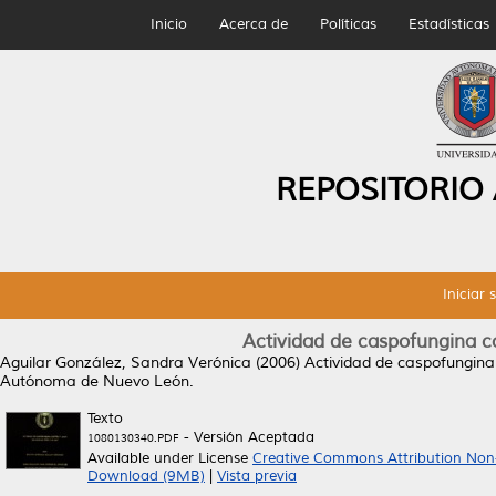
Inicio
Acerca de
Políticas
Estadísticas
REPOSITORIO
Iniciar 
Actividad de caspofungina con
Aguilar González, Sandra Verónica
(2006)
Actividad de caspofungina co
Autónoma de Nuevo León.
Texto
- Versión Aceptada
1080130340.PDF
Available under License
Creative Commons Attribution Non
Download (9MB)
|
Vista previa