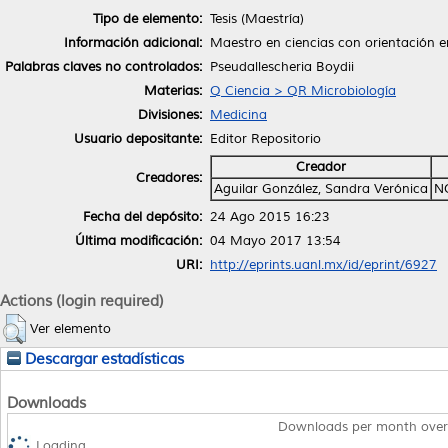
Tipo de elemento:
Tesis (Maestría)
Información adicional:
Maestro en ciencias con orientación 
Palabras claves no controlados:
Pseudallescheria Boydii
Materias:
Q Ciencia > QR Microbiología
Divisiones:
Medicina
Usuario depositante:
Editor Repositorio
Creador
Creadores:
Aguilar González, Sandra Verónica
N
Fecha del depósito:
24 Ago 2015 16:23
Última modificación:
04 Mayo 2017 13:54
URI:
http://eprints.uanl.mx/id/eprint/6927
Actions (login required)
Ver elemento
Descargar estadísticas
Downloads
Downloads per month over
Loading...