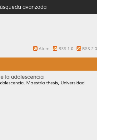
úsqueda avanzada
Atom
RSS 1.0
RSS 2.0
de la adolescencia
adolescencia.
Maestría thesis, Universidad