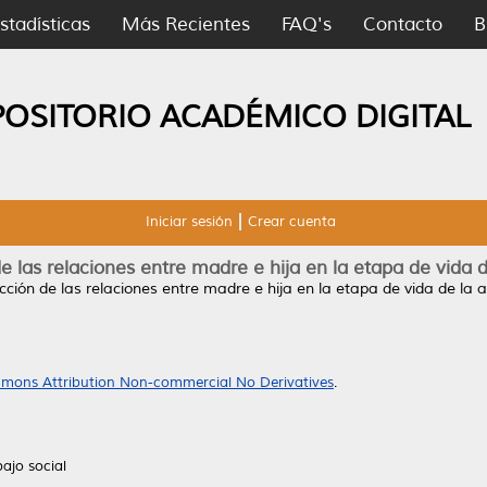
stadísticas
Más Recientes
FAQ's
Contacto
B
POSITORIO ACADÉMICO DIGITAL
Iniciar sesión
Crear cuenta
e las relaciones entre madre e hija en la etapa de vida 
cción de las relaciones entre madre e hija en la etapa de vida de la 
mons Attribution Non-commercial No Derivatives
.
ajo social