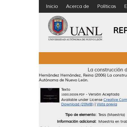
Inicio
Acerca de
Políticas
E
RE
La construcción d
Hernández Hernández, Reina
(2006)
La constru
Autónoma de Nuevo León.
Texto
- Versión Aceptada
1080130339.PDF
Available under License
Creative Com
Download (20MB)
|
Vista previa
Tipo de elemento:
Tesis (Maestría)
Información adicional:
Maestría en trab