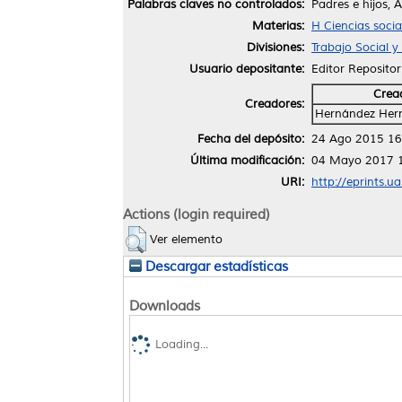
Palabras claves no controlados:
Padres e hijos,
Materias:
H Ciencias soci
Divisiones:
Trabajo Social 
Usuario depositante:
Editor Repositor
Crea
Creadores:
Hernández Hern
Fecha del depósito:
24 Ago 2015 16
Última modificación:
04 Mayo 2017 
URI:
http://eprints.u
Actions (login required)
Ver elemento
Descargar estadísticas
Downloads
Loading...