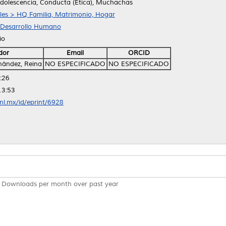
 Adolescencia, Conducta (Etica), Muchachas
ales > HQ Familia, Matrimonio, Hogar
y Desarrollo Humano
io
dor
Email
ORCID
ández, Reina
NO ESPECIFICADO
NO ESPECIFICADO
:26
13:53
anl.mx/id/eprint/6928
Downloads per month over past year