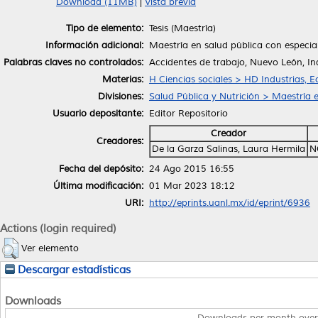
Download (11MB)
|
Vista previa
Tipo de elemento:
Tesis (Maestría)
Información adicional:
Maestría en salud pública con especial
Palabras claves no controlados:
Accidentes de trabajo, Nuevo León, In
Materias:
H Ciencias sociales > HD Industrias, 
Divisiones:
Salud Pública y Nutrición > Maestría 
Usuario depositante:
Editor Repositorio
Creador
Creadores:
De la Garza Salinas, Laura Hermila
N
Fecha del depósito:
24 Ago 2015 16:55
Última modificación:
01 Mar 2023 18:12
URI:
http://eprints.uanl.mx/id/eprint/6936
Actions (login required)
Ver elemento
Descargar estadísticas
Downloads
Downloads per month over