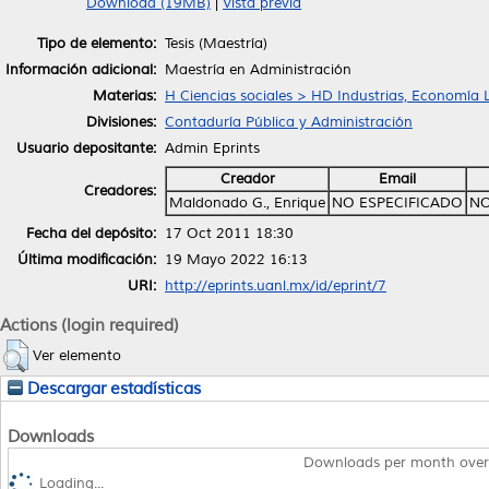
Download (19MB)
|
Vista previa
Tipo de elemento:
Tesis (Maestría)
Información adicional:
Maestría en Administración
Materias:
H Ciencias sociales > HD Industrias, Economía 
Divisiones:
Contaduría Pública y Administración
Usuario depositante:
Admin Eprints
Creador
Email
Creadores:
Maldonado G., Enrique
NO ESPECIFICADO
NO
Fecha del depósito:
17 Oct 2011 18:30
Última modificación:
19 Mayo 2022 16:13
URI:
http://eprints.uanl.mx/id/eprint/7
Actions (login required)
Ver elemento
Descargar estadísticas
Downloads
Downloads per month over
Loading...