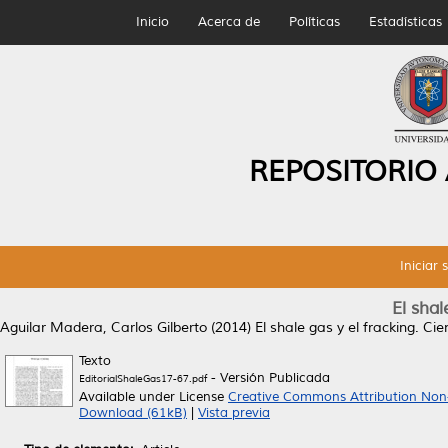
Inicio
Acerca de
Políticas
Estadísticas
REPOSITORIO
Iniciar 
El shal
Aguilar Madera, Carlos Gilberto
(2014)
El shale gas y el fracking.
Cien
Texto
- Versión Publicada
EditorialShaleGas17-67.pdf
Available under License
Creative Commons Attribution Non
Download (61kB)
|
Vista previa