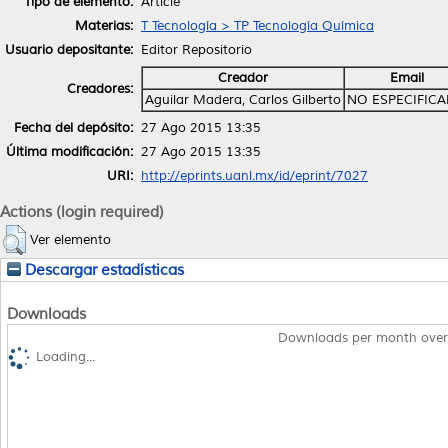
Tipo de elemento:
Article
Materias:
T Tecnología > TP Tecnología Química
Usuario depositante:
Editor Repositorio
Creador
Email
Creadores:
Aguilar Madera, Carlos Gilberto
NO ESPECIFIC
Fecha del depósito:
27 Ago 2015 13:35
Última modificación:
27 Ago 2015 13:35
URI:
http://eprints.uanl.mx/id/eprint/7027
Actions (login required)
Ver elemento
Descargar estadísticas
Downloads
Downloads per month over
Loading...