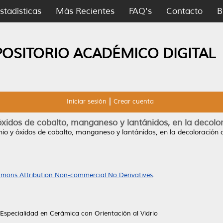
stadísticas
Más Recientes
FAQ's
Contacto
B
POSITORIO ACADÉMICO DIGITAL
Iniciar sesión
Crear cuenta
óxidos de cobalto, manganeso y lantánidos, en la decolora
nio y óxidos de cobalto, manganeso y lantánidos, en la decoloración de
mons Attribution Non-commercial No Derivatives
.
Especialidad en Cerámica con Orientación al Vidrio