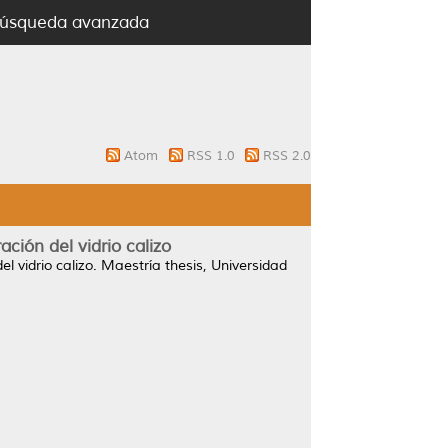
úsqueda avanzada
Atom
RSS 1.0
RSS 2.0
ción del vidrio calizo
l vidrio calizo.
Maestría thesis, Universidad