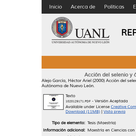
Inicio
Acerca de
Políticas
E
RE
Acción del selenio y 
Alejo García, Héctor Ariel
(2000)
Acción del sele
Autónoma de Nuevo León.
Texto
- Versión Aceptada
1020129171.PDF
Available under License
Creative Com
Download (11MB)
|
Vista previa
Tipo de elemento:
Tesis (Maestría)
Información adicional:
Maestría en Ciencias con 