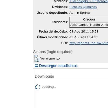
Materias:
T Tecnología > TP Tecnol
Divisiones:
Ciencias Químicas
Usuario depositante:
Admin Eprints
Creador
Creadores:
Alejo García, Héctor Ariel
Fecha del depósito:
03 Ago 2011 15:53
Última modificación:
05 Abr 2017 14:38
URI:
http://eprints.uanl.mx/id/
Actions (login required)
Ver elemento
Descargar estadísticas
Downloads
Loading...