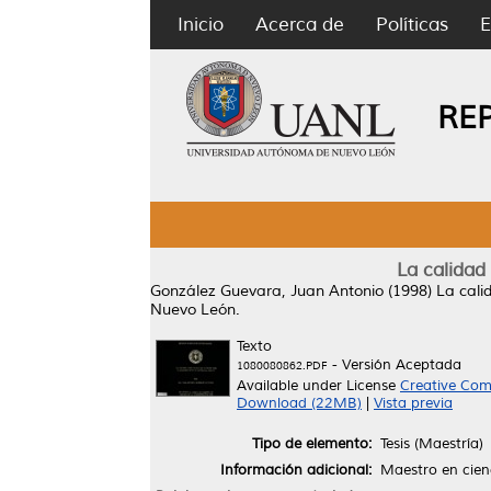
Inicio
Acerca de
Políticas
E
RE
La calidad
González Guevara, Juan Antonio
(1998)
La cali
Nuevo León.
Texto
- Versión Aceptada
1080080862.PDF
Available under License
Creative Com
Download (22MB)
|
Vista previa
Tipo de elemento:
Tesis (Maestría)
Información adicional:
Maestro en cien