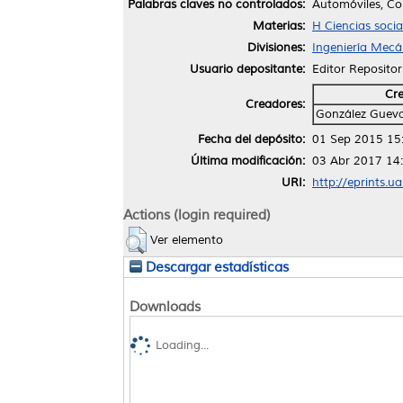
Palabras claves no controlados:
Automóviles, Co
Materias:
H Ciencias soci
Divisiones:
Ingeniería Mecán
Usuario depositante:
Editor Repositor
Cr
Creadores:
González Gueva
Fecha del depósito:
01 Sep 2015 15
Última modificación:
03 Abr 2017 14
URI:
http://eprints.u
Actions (login required)
Ver elemento
Descargar estadísticas
Downloads
Loading...