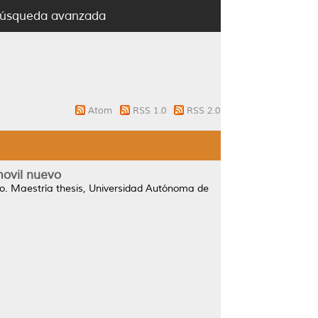
úsqueda avanzada
Atom
RSS 1.0
RSS 2.0
movil nuevo
o.
Maestría thesis, Universidad Autónoma de