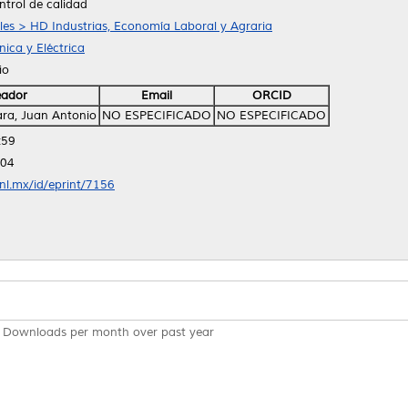
ntrol de calidad
ales > HD Industrias, Economía Laboral y Agraria
ica y Eléctrica
io
eador
Email
ORCID
ra, Juan Antonio
NO ESPECIFICADO
NO ESPECIFICADO
:59
:04
anl.mx/id/eprint/7156
Downloads per month over past year