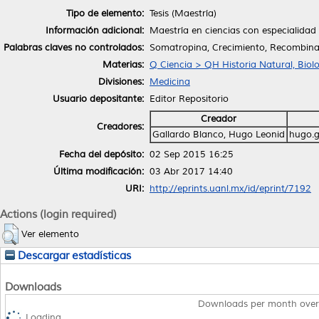
Tipo de elemento:
Tesis (Maestría)
Información adicional:
Maestría en ciencias con especialidad 
Palabras claves no controlados:
Somatropina, Crecimiento, Recombina
Materias:
Q Ciencia > QH Historia Natural, Biol
Divisiones:
Medicina
Usuario depositante:
Editor Repositorio
Creador
Creadores:
Gallardo Blanco, Hugo Leonid
hugo.g
Fecha del depósito:
02 Sep 2015 16:25
Última modificación:
03 Abr 2017 14:40
URI:
http://eprints.uanl.mx/id/eprint/7192
Actions (login required)
Ver elemento
Descargar estadísticas
Downloads
Downloads per month over
Loading...