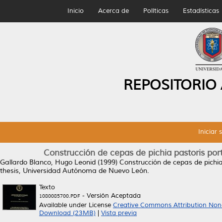
Inicio
Acerca de
Políticas
Estadísticas
REPOSITORIO
Iniciar 
Construcción de cepas de pichia pastoris po
Gallardo Blanco, Hugo Leonid
(1999)
Construcción de cepas de pichi
thesis, Universidad Autónoma de Nuevo León.
Texto
- Versión Aceptada
1080085700.PDF
Available under License
Creative Commons Attribution Non
Download (23MB)
|
Vista previa