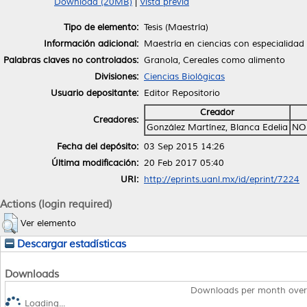
Download (20MB)
|
Vista previa
Tipo de elemento:
Tesis (Maestría)
Información adicional:
Maestría en ciencias con especialidad
Palabras claves no controlados:
Granola, Cereales como alimento
Divisiones:
Ciencias Biológicas
Usuario depositante:
Editor Repositorio
Creador
Creadores:
González Martínez, Blanca Edelia
NO
Fecha del depósito:
03 Sep 2015 14:26
Última modificación:
20 Feb 2017 05:40
URI:
http://eprints.uanl.mx/id/eprint/7224
Actions (login required)
Ver elemento
Descargar estadísticas
Downloads
Downloads per month over
Loading...