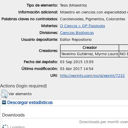
Tipo de elemento:
Tesis (Maestría)
Información adicional:
Maestro en ciencias con especialidad 
Palabras claves no controlados:
Carotenoides, Pigmentos, Colorantes
Materias:
Q Ciencia > QP Fisiología
Divisiones:
Ciencias Biológicas
Usuario depositante:
Editor Repositorio
Creador
Creadores:
Yeverino Gutiérrez, Myrna Laura
NO 
Fecha del depósito:
03 Sep 2015 15:05
Última modificación:
03 Abr 2017 14:54
URI:
http://eprints.uanl.mx/id/eprint/7232
Actions (login required)
Ver elemento
Descargar estadísticas
Downloads
Downloads per month over
Loading...