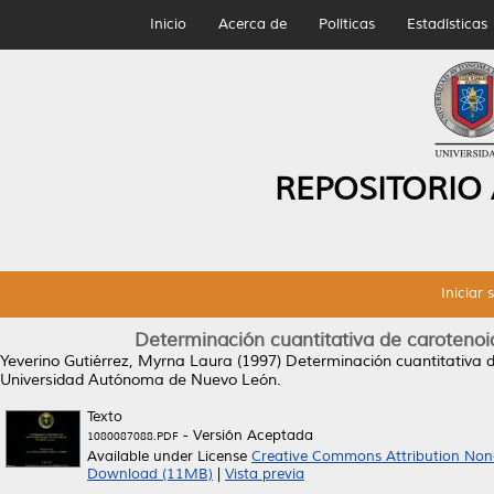
Inicio
Acerca de
Políticas
Estadísticas
REPOSITORIO
Iniciar 
Determinación cuantitativa de carotenoi
Yeverino Gutiérrez, Myrna Laura
(1997)
Determinación cuantitativa d
Universidad Autónoma de Nuevo León.
Texto
- Versión Aceptada
1080087088.PDF
Available under License
Creative Commons Attribution Non
Download (11MB)
|
Vista previa