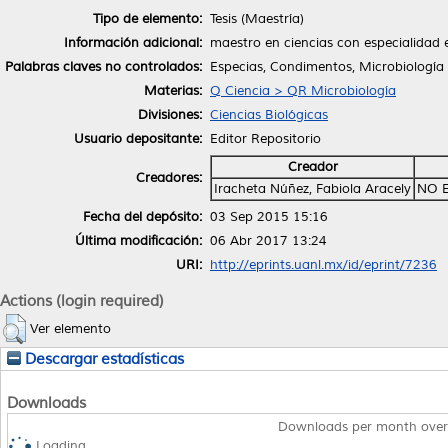
Tipo de elemento:
Tesis (Maestría)
Información adicional:
maestro en ciencias con especialidad 
Palabras claves no controlados:
Especias, Condimentos, Microbiología 
Materias:
Q Ciencia > QR Microbiología
Divisiones:
Ciencias Biológicas
Usuario depositante:
Editor Repositorio
Creador
Creadores:
Iracheta Núñez, Fabiola Aracely
NO 
Fecha del depósito:
03 Sep 2015 15:16
Última modificación:
06 Abr 2017 13:24
URI:
http://eprints.uanl.mx/id/eprint/7236
Actions (login required)
Ver elemento
Descargar estadísticas
Downloads
Downloads per month over
Loading...