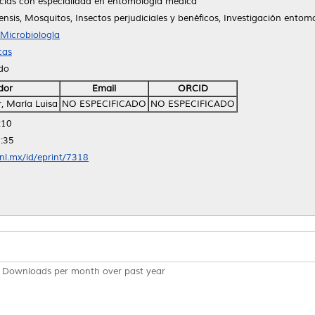
cias con especialidad en entomología medica
iensis, Mosquitos, Insectos perjudiciales y benéficos, Investigación ento
Microbiología
cas
ido
dor
Email
ORCID
, María Luisa
NO ESPECIFICADO
NO ESPECIFICADO
:10
:35
anl.mx/id/eprint/7318
Downloads per month over past year