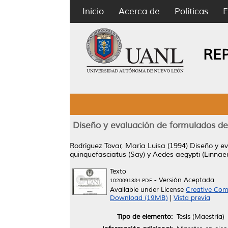
Inicio
Acerca de
Políticas
E
RE
Diseño y evaluación de formulados de B
Rodríguez Tovar, María Luisa
(1994)
Diseño y ev
quinquefasciatus (Say) y Aedes aegypti (Linnae
Texto
- Versión Aceptada
1020091384.PDF
Available under License
Creative Com
Download (19MB)
|
Vista previa
Tipo de elemento:
Tesis (Maestría)