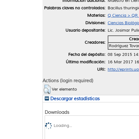
Información adicional:
Maestro en cien
Palabras claves no controlados:
Bacillus thuring
Materias:
Q Ciencia > QR 
Divisiones:
Ciencias Biológi
Usuario depositante:
Lic. Josimar Pul
Crea
Creadores:
Rodríguez Tovar
Fecha del depósito:
08 Sep 2015 14
Última modificación:
16 Mar 2017 16
URI:
http://eprints.u
Actions (login required)
Ver elemento
Descargar estadísticas
Downloads
Loading...