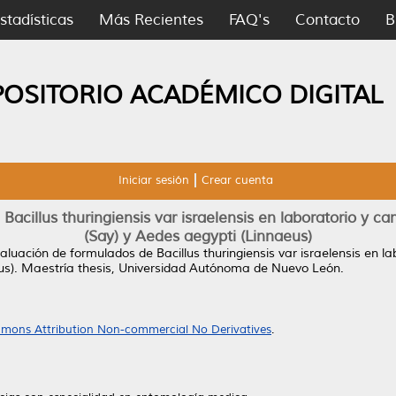
stadísticas
Más Recientes
FAQ's
Contacto
B
POSITORIO ACADÉMICO DIGITAL
Iniciar sesión
Crear cuenta
acillus thuringiensis var israelensis en laboratorio y 
(Say) y Aedes aegypti (Linnaeus)
aluación de formulados de Bacillus thuringiensis var israelensis en l
us).
Maestría thesis, Universidad Autónoma de Nuevo León.
mons Attribution Non-commercial No Derivatives
.