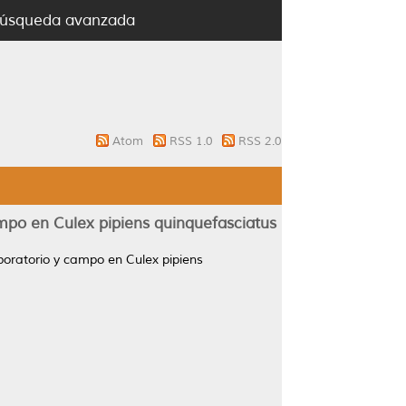
úsqueda avanzada
Atom
RSS 1.0
RSS 2.0
campo en Culex pipiens quinquefasciatus
aboratorio y campo en Culex pipiens