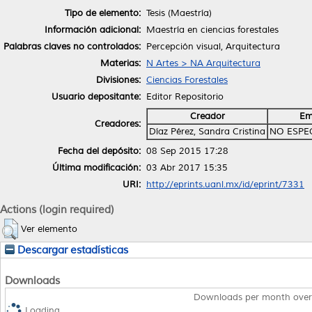
Tipo de elemento:
Tesis (Maestría)
Información adicional:
Maestría en ciencias forestales
Palabras claves no controlados:
Percepción visual, Arquitectura
Materias:
N Artes > NA Arquitectura
Divisiones:
Ciencias Forestales
Usuario depositante:
Editor Repositorio
Creador
Em
Creadores:
Díaz Pérez, Sandra Cristina
NO ESPE
Fecha del depósito:
08 Sep 2015 17:28
Última modificación:
03 Abr 2017 15:35
URI:
http://eprints.uanl.mx/id/eprint/7331
Actions (login required)
Ver elemento
Descargar estadísticas
Downloads
Downloads per month over
Loading...