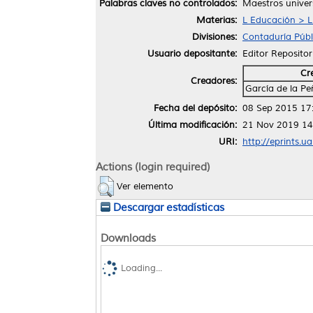
Palabras claves no controlados:
Maestros univer
Materias:
L Educación > L
Divisiones:
Contaduría Públ
Usuario depositante:
Editor Repositor
Cr
Creadores:
García de la P
Fecha del depósito:
08 Sep 2015 17
Última modificación:
21 Nov 2019 14
URI:
http://eprints.u
Actions (login required)
Ver elemento
Descargar estadísticas
Downloads
Loading...