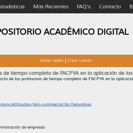
stadísticas
Más Recientes
FAQ's
Contacto
B
POSITORIO ACADÉMICO DIGITAL
Iniciar sesión
Crear cuenta
es de tiempo completo de FACPYA en la aplicación de lo
acto de los profesores de tiempo completo de FACPYA en la aplicaci
mons Attribution Non-commercial No Derivatives
.
inistración de empresas