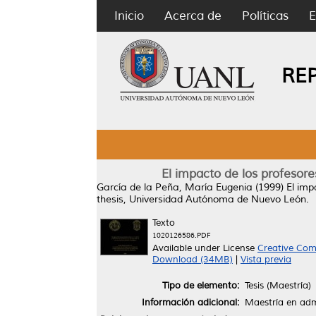
Inicio
Acerca de
Políticas
E
RE
El impacto de los profesor
García de la Peña, María Eugenia
(1999)
El imp
thesis, Universidad Autónoma de Nuevo León.
Texto
1020126586.PDF
Available under License
Creative Com
Download (34MB)
|
Vista previa
Tipo de elemento:
Tesis (Maestría)
Información adicional:
Maestría en adm