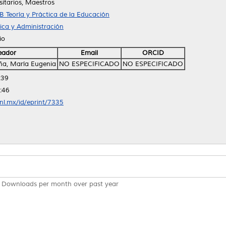
sitarios, Maestros
B Teoría y Práctica de la Educación
ica y Administración
io
eador
Email
ORCID
eña, María Eugenia
NO ESPECIFICADO
NO ESPECIFICADO
:39
:46
anl.mx/id/eprint/7335
Downloads per month over past year