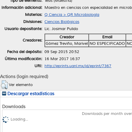
Tipo de elemento:
Tesis (Maestría)
Información adicional:
Maestro en ciencias con especialidad en microb
Materias:
Q Ciencia > QR Microbiología
Divisiones:
Ciencias Biológicas
Usuario depositante:
Lic. Josimar Pulido
Creador
Email
Creadores:
Gómez Treviño, Marivel
NO ESPECIFICADO
NO
Fecha del depósito:
09 Sep 2015 20:52
Última modificación:
16 Mar 2017 16:37
URI:
http://eprints.uanl.mx/id/eprint/7367
Actions (login required)
Ver elemento
Descargar estadísticas
Downloads
Downloads per month over
Loading...