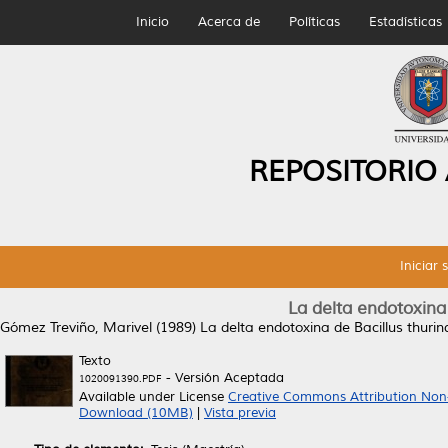
Inicio
Acerca de
Políticas
Estadísticas
REPOSITORIO
Iniciar 
La delta endotoxina
Gómez Treviño, Marivel
(1989)
La delta endotoxina de Bacillus thuri
Texto
- Versión Aceptada
1020091390.PDF
Available under License
Creative Commons Attribution Non
Download (10MB)
|
Vista previa