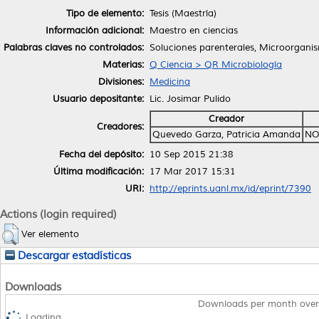
Tipo de elemento:
Tesis (Maestría)
Información adicional:
Maestro en ciencias
Palabras claves no controlados:
Soluciones parenterales, Microorgani
Materias:
Q Ciencia > QR Microbiología
Divisiones:
Medicina
Usuario depositante:
Lic. Josimar Pulido
Creador
Creadores:
Quevedo Garza, Patricia Amanda
NO
Fecha del depósito:
10 Sep 2015 21:38
Última modificación:
17 Mar 2017 15:31
URI:
http://eprints.uanl.mx/id/eprint/7390
Actions (login required)
Ver elemento
Descargar estadísticas
Downloads
Downloads per month over
Loading...