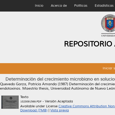
Inicio
Acerca de
Políticas
Estadísticas
REPOSITORIO
Iniciar 
Determinación del crecimiento microbiano en solucio
Quevedo Garza, Patricia Amanda
(1987)
Determinación del crecimie
endotoxinas.
Maestría thesis, Universidad Autónoma de Nuevo León
Texto
- Versión Aceptada
1020091569.PDF
Available under License
Creative Commons Attribution Non
Download (7MB)
|
Vista previa