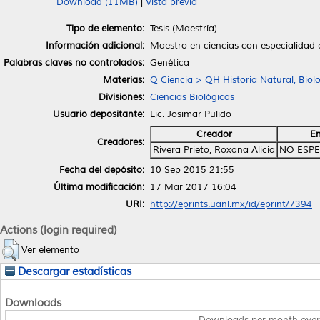
Download (11MB)
|
Vista previa
Tipo de elemento:
Tesis (Maestría)
Información adicional:
Maestro en ciencias con especialidad 
Palabras claves no controlados:
Genética
Materias:
Q Ciencia > QH Historia Natural, Biol
Divisiones:
Ciencias Biológicas
Usuario depositante:
Lic. Josimar Pulido
Creador
Em
Creadores:
Rivera Prieto, Roxana Alicia
NO ESPE
Fecha del depósito:
10 Sep 2015 21:55
Última modificación:
17 Mar 2017 16:04
URI:
http://eprints.uanl.mx/id/eprint/7394
Actions (login required)
Ver elemento
Descargar estadísticas
Downloads
Downloads per month over