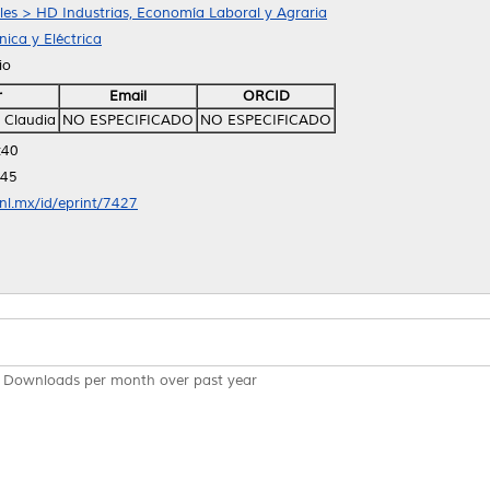
ales > HD Industrias, Economía Laboral y Agraria
ica y Eléctrica
io
r
Email
ORCID
 Claudia
NO ESPECIFICADO
NO ESPECIFICADO
:40
:45
anl.mx/id/eprint/7427
Downloads per month over past year