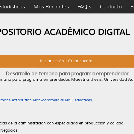
stadísticas
Más Recientes
FAQ's
Contacto
B
POSITORIO ACADÉMICO DIGITAL
Iniciar sesión
Crear cuenta
Desarrollo de temario para programa emprendedor
temario para programa emprendedor.
Maestría thesis, Universidad A
mons Attribution Non-commercial No Derivatives
.
cias de la administración con especialidad en producción y calidad
 Negocios