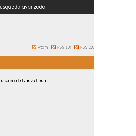
úsqueda avanzada
Atom
RSS 1.0
RSS 2.0
utónoma de Nuevo León.