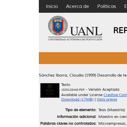
Inicio
Acerca de
Políticas
E
RE
Sánchez Ibarra, Claudia
(1999)
Desarrollo de 
Texto
- Versión Aceptada
1020128440.PDF
Available under License
Creative Com
Download (17MB)
|
Vista previa
Tipo de elemento:
Tesis (Maestría)
Información adicional:
Maestro en cien
Palabras claves no controlados:
Microempresas,