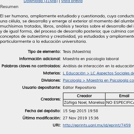
Download (31MB)
|
Vista previa
Resumen
El ser humano, ampliamente estudiado y cuestionado, cuya conducta h
una célula, se desarrolla y emerge al exterior al momento del alumbr
muchísimos tratados, libros, análisis y teorías sobre el desarrollo d
y de igual forma, del proceso de desarrollo posterior, que culmina co
conceptos de autoestima y creatividad, ya estudiados y ampliamente u
particularmente a la educación universitaria.
Tipo de elemento:
Tesis (Maestría)
Información adicional:
Maestría en psicología laboral
Palabras claves no controlados:
Análisis de interacción en la educaci
Materias:
L Educación > LC Aspectos Sociales d
Divisiones:
Psicología > Maestría en Psicología co
Usuario depositante:
Editor Repositorio
Creador
Email
Creadores:
Zúñiga Noel, Marelisa
NO ESPECIFI
Fecha del depósito:
15 Sep 2015 19:58
Última modificación:
27 Nov 2019 15:36
URI:
http://eprints.uanl.mx/id/eprint/7459