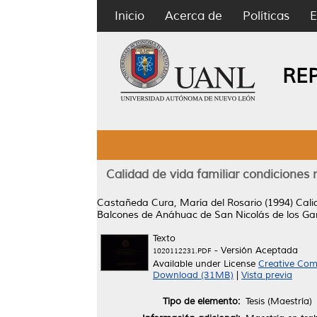
Inicio
Acerca de
Políticas
E
RE
Calidad de vida familiar condiciones 
Castañeda Cura, María del Rosario
(1994)
Cali
Balcones de Anáhuac de San Nicolás de los Ga
Texto
- Versión Aceptada
1020112231.PDF
Available under License
Creative Com
Download (31MB)
|
Vista previa
Tipo de elemento:
Tesis (Maestría)