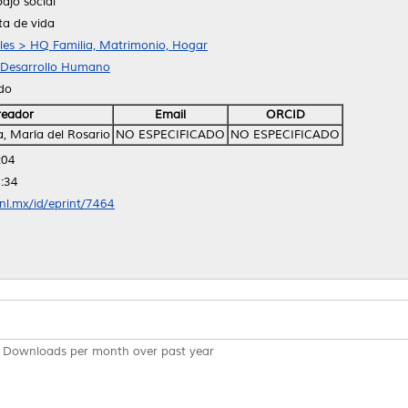
ajo social
ta de vida
ales > HQ Familia, Matrimonio, Hogar
y Desarrollo Humano
ido
reador
Email
ORCID
, María del Rosario
NO ESPECIFICADO
NO ESPECIFICADO
:04
:34
anl.mx/id/eprint/7464
Downloads per month over past year