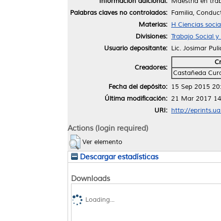
Información adicional:
Maestría en trab
Palabras claves no controlados:
Familia, Conduc
Materias:
H Ciencias soci
Divisiones:
Trabajo Social 
Usuario depositante:
Lic. Josimar Pul
C
Creadores:
Castañeda Cura
Fecha del depósito:
15 Sep 2015 20
Última modificación:
21 Mar 2017 14
URI:
http://eprints.u
Actions (login required)
Ver elemento
Descargar estadísticas
Downloads
Loading...