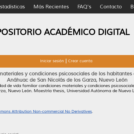
stadísticas
Más Recientes
FAQ's
Contacto
B
POSITORIO ACADÉMICO DIGITAL
Iniciar sesión
Crear cuenta
materiales y condiciones psicosociales de los habitantes
Anáhuac de San Nicolás de los Garza, Nuevo León
dad de vida familiar condiciones materiales y condiciones psicosocial
rza, Nuevo León.
Maestría thesis, Universidad Autónoma de Nuevo 
mons Attribution Non-commercial No Derivatives
.