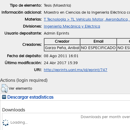
Tipo de elemento:
Tesis (Maestría)
Información adicional:
Maestro en Ciencias de la Ingeniería Eléctrica c
Materias:
T Tecnología > TL Vehículo Motor, Aeronáutica,
Divisiones:
Ingeniería Mecánica y Eléctrica
Usuario depositante:
Admin Eprints
Creador
Email
Creadores:
Garza Peña, Aníbal
NO ESPECIFICADO
NO ES
Fecha del depósito:
08 Ago 2011 16:01
Última modificación:
24 Abr 2017 15:39
URI:
http://eprints.uanl.mx/id/eprint/747
Actions (login required)
Ver elemento
Descargar estadísticas
Downloads
Downloads per month over
Loading...