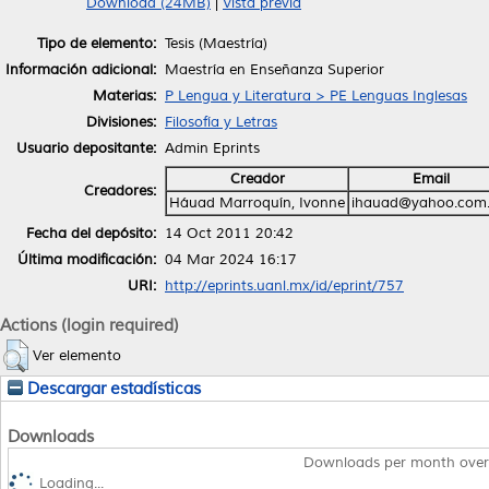
Download (24MB)
|
Vista previa
Tipo de elemento:
Tesis (Maestría)
Información adicional:
Maestría en Enseñanza Superior
Materias:
P Lengua y Literatura > PE Lenguas Inglesas
Divisiones:
Filosofía y Letras
Usuario depositante:
Admin Eprints
Creador
Email
Creadores:
Háuad Marroquín, Ivonne
ihauad@yahoo.com
Fecha del depósito:
14 Oct 2011 20:42
Última modificación:
04 Mar 2024 16:17
URI:
http://eprints.uanl.mx/id/eprint/757
Actions (login required)
Ver elemento
Descargar estadísticas
Downloads
Downloads per month over
Loading...