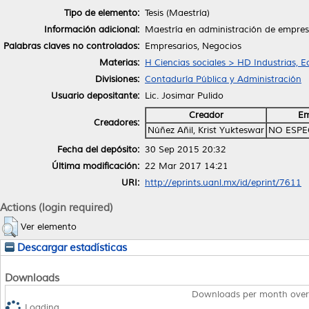
Tipo de elemento:
Tesis (Maestría)
Información adicional:
Maestría en administración de empres
Palabras claves no controlados:
Empresarios, Negocios
Materias:
H Ciencias sociales > HD Industrias, 
Divisiones:
Contaduría Pública y Administración
Usuario depositante:
Lic. Josimar Pulido
Creador
Em
Creadores:
Núñez Añil, Krist Yukteswar
NO ESPE
Fecha del depósito:
30 Sep 2015 20:32
Última modificación:
22 Mar 2017 14:21
URI:
http://eprints.uanl.mx/id/eprint/7611
Actions (login required)
Ver elemento
Descargar estadísticas
Downloads
Downloads per month over
Loading...