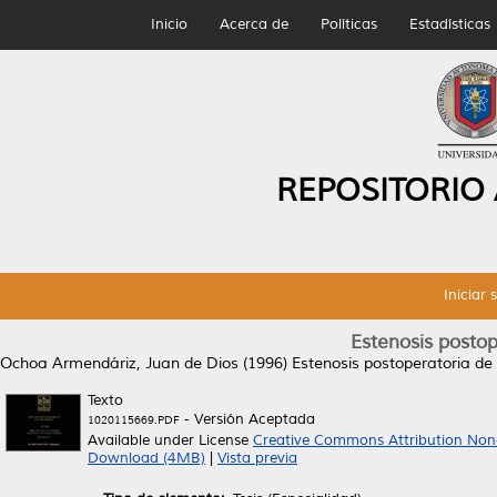
Inicio
Acerca de
Políticas
Estadísticas
REPOSITORIO
Iniciar 
Estenosis postope
Ochoa Armendáriz, Juan de Dios
(1996)
Estenosis postoperatoria de l
Texto
- Versión Aceptada
1020115669.PDF
Available under License
Creative Commons Attribution Non
Download (4MB)
|
Vista previa