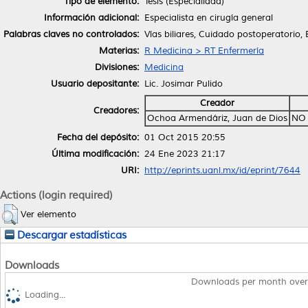
Tipo de elemento:
Tesis (Especialidad)
Información adicional:
Especialista en cirugía general
Palabras claves no controlados:
Vías biliares, Cuidado postoperatorio, E
Materias:
R Medicina > RT Enfermería
Divisiones:
Medicina
Usuario depositante:
Lic. Josimar Pulido
Creador
Creadores:
Ochoa Armendáriz, Juan de Dios
NO 
Fecha del depósito:
01 Oct 2015 20:55
Última modificación:
24 Ene 2023 21:17
URI:
http://eprints.uanl.mx/id/eprint/7644
Actions (login required)
Ver elemento
Descargar estadísticas
Downloads
Downloads per month over
Loading...