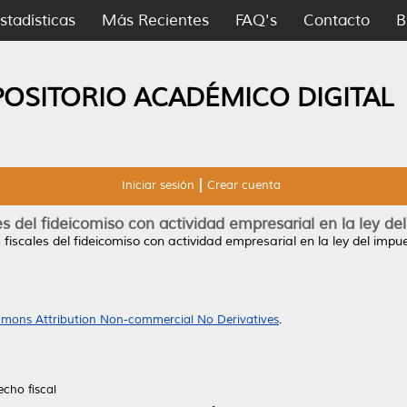
stadísticas
Más Recientes
FAQ's
Contacto
B
POSITORIO ACADÉMICO DIGITAL
Iniciar sesión
Crear cuenta
es del fideicomiso con actividad empresarial en la ley de
 fiscales del fideicomiso con actividad empresarial en la ley del impu
mons Attribution Non-commercial No Derivatives
.
cho fiscal