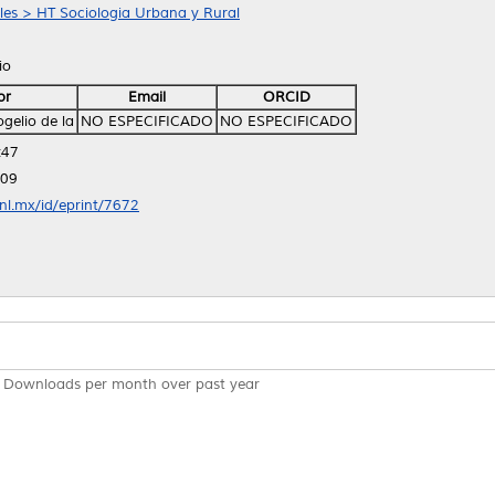
ales > HT Sociologia Urbana y Rural
io
or
Email
ORCID
ogelio de la
NO ESPECIFICADO
NO ESPECIFICADO
:47
:09
anl.mx/id/eprint/7672
Downloads per month over past year