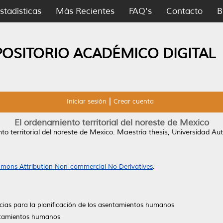
stadísticas
Más Recientes
FAQ's
Contacto
B
POSITORIO ACADÉMICO DIGITAL
Iniciar sesión
Crear cuenta
El ordenamiento territorial del noreste de Mexico
to territorial del noreste de Mexico.
Maestría thesis, Universidad A
mons Attribution Non-commercial No Derivatives
.
cias para la planificación de los asentamientos humanos
ntamientos humanos