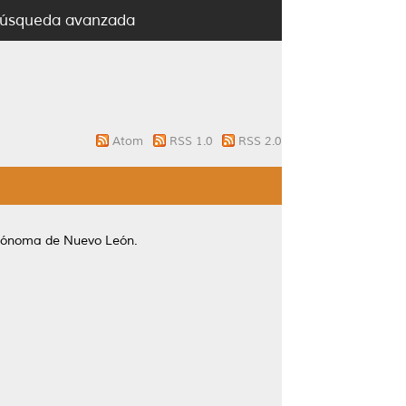
úsqueda avanzada
Atom
RSS 1.0
RSS 2.0
utónoma de Nuevo León.