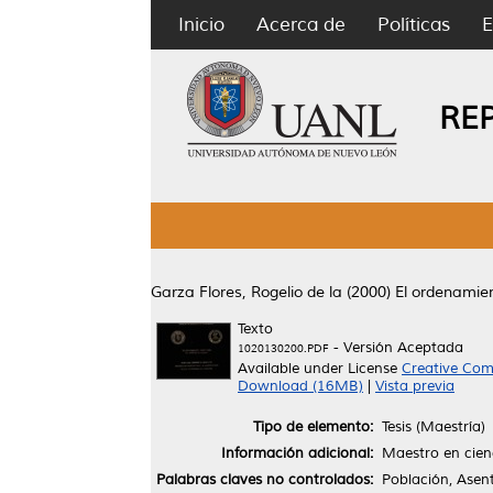
Inicio
Acerca de
Políticas
E
RE
Garza Flores, Rogelio de la
(2000)
El ordenamien
Texto
- Versión Aceptada
1020130200.PDF
Available under License
Creative Com
Download (16MB)
|
Vista previa
Tipo de elemento:
Tesis (Maestría)
Información adicional:
Maestro en cien
Palabras claves no controlados:
Población, Ase