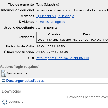
Tipo de elemento:
Tesis (Maestría)
Información adicional:
Maestro en Ciencias con Especialidad en Microb
Materias:
Q Ciencia > QP Fisiología
Divisiones:
Ciencias Biológicas
Usuario depositante:
Admin Eprints
Creador
Email
Creadores:
Lozano Muñiz, Susana
NO ESPECIFICADO
NO
Fecha del depósito:
19 Oct 2011 19:50
Última modificación:
03 Mayo 2017 14:49
URI:
http://eprints.uanl.mx/id/eprint/770
Actions (login required)
Ver elemento
Descargar estadísticas
Downloads
Downloads per month over
Loading...