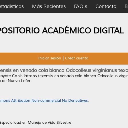
stadísticas
Más Recientes
FAQ's
Contacto
B
POSITORIO ACADÉMICO DIGITAL
Iniciar sesión
Crear cuenta
xensis en venado cola blanca Odocoileus virginianus t
coyote Canis latrans texensis en venado cola blanca Odocoileus vir
a de Nuevo León.
mons Attribution Non-commercial No Derivatives
.
specialidad en Manejo de Vida Silvestre