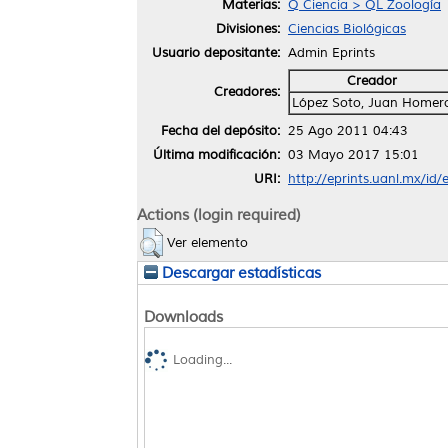
Materias:
Q Ciencia > QL Zoología
Divisiones:
Ciencias Biológicas
Usuario depositante:
Admin Eprints
Creador
Creadores:
López Soto, Juan Homer
Fecha del depósito:
25 Ago 2011 04:43
Última modificación:
03 Mayo 2017 15:01
URI:
http://eprints.uanl.mx/id/
Actions (login required)
Ver elemento
Descargar estadísticas
Downloads
Loading...