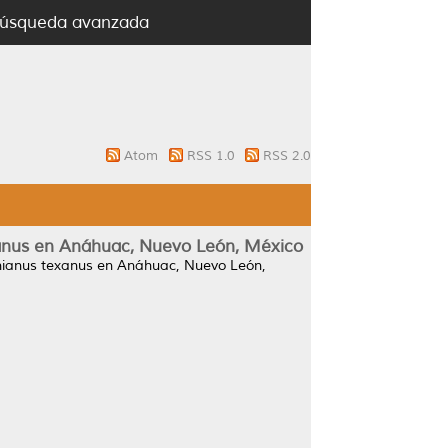
úsqueda avanzada
Atom
RSS 1.0
RSS 2.0
exanus en Anáhuac, Nuevo León, México
ginianus texanus en Anáhuac, Nuevo León,