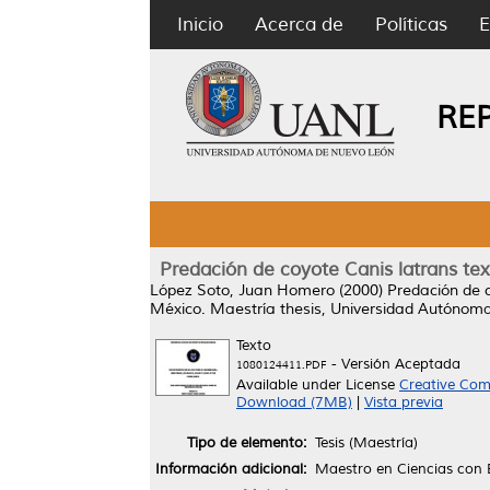
Inicio
Acerca de
Políticas
E
RE
Predación de coyote Canis latrans te
López Soto, Juan Homero
(2000)
Predación de 
México.
Maestría thesis, Universidad Autónom
Texto
- Versión Aceptada
1080124411.PDF
Available under License
Creative Com
Download (7MB)
|
Vista previa
Tipo de elemento:
Tesis (Maestría)
Información adicional:
Maestro en Ciencias con E