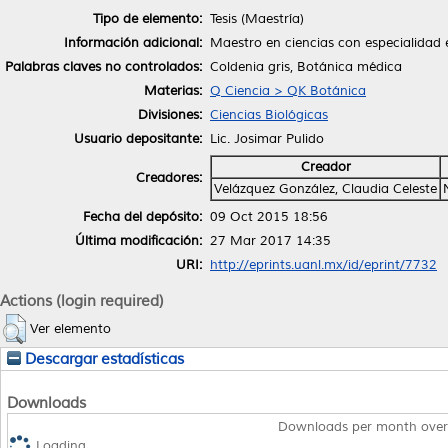
Tipo de elemento:
Tesis (Maestría)
Información adicional:
Maestro en ciencias con especialidad
Palabras claves no controlados:
Coldenia gris, Botánica médica
Materias:
Q Ciencia > QK Botánica
Divisiones:
Ciencias Biológicas
Usuario depositante:
Lic. Josimar Pulido
Creador
Creadores:
Velázquez González, Claudia Celeste
Fecha del depósito:
09 Oct 2015 18:56
Última modificación:
27 Mar 2017 14:35
URI:
http://eprints.uanl.mx/id/eprint/7732
Actions (login required)
Ver elemento
Descargar estadísticas
Downloads
Downloads per month over
Loading...