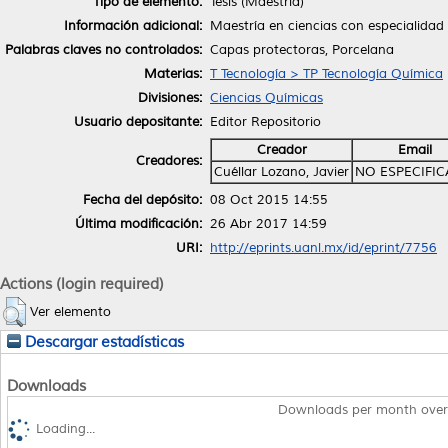
Tipo de elemento:
Tesis (Maestría)
Información adicional:
Maestría en ciencias con especialidad
Palabras claves no controlados:
Capas protectoras, Porcelana
Materias:
T Tecnología > TP Tecnología Química
Divisiones:
Ciencias Químicas
Usuario depositante:
Editor Repositorio
Creador
Email
Creadores:
Cuéllar Lozano, Javier
NO ESPECIFI
Fecha del depósito:
08 Oct 2015 14:55
Última modificación:
26 Abr 2017 14:59
URI:
http://eprints.uanl.mx/id/eprint/7756
Actions (login required)
Ver elemento
Descargar estadísticas
Downloads
Downloads per month over
Loading...