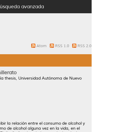
úsqueda avanzada
Atom
RSS 1.0
RSS 2.0
llerato
a thesis, Universidad Autónoma de Nuevo
ibir la relación entre el consumo de alcohol y
umo de alcohol alguna vez en la vida, en el