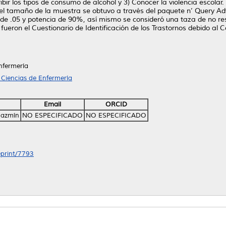
bir los tipos de consumo de alcohol y 3) Conocer la violencia escolar. E
, el tamaño de la muestra se obtuvo a través del paquete n’ Query A
ia de .05 y potencia de 90%, así mismo se consideró una taza de no re
 fueron el Cuestionario de Identificación de los Trastornos debido al
nfermería
 Ciencias de Enfermería
Email
ORCID
 Jazmín
NO ESPECIFICADO
NO ESPECIFICADO
eprint/7793