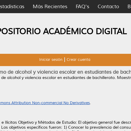
stadísticas
Más Recientes
FAQ's
Contacto
B
POSITORIO ACADÉMICO DIGITAL
Iniciar sesión
Crear cuenta
o de alcohol y violencia escolar en estudiantes de bachi
e alcohol y violencia escolar en estudiantes de bachillerato.
Maestrí
mons Attribution Non-commercial No Derivatives
.
 Ilícitas Objetivo y Métodos de Estudio: El objetivo general fue descr
. Los objetivos específicos fueron: 1) Conocer la prevalencia del cons