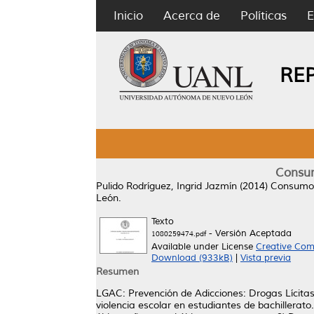
Inicio
Acerca de
Políticas
E
RE
Consum
Pulido Rodríguez, Ingrid Jazmín
(2014)
Consumo d
León.
Texto
- Versión Aceptada
1080259474.pdf
Available under License
Creative Com
Download (933kB)
|
Vista previa
Resumen
LGAC: Prevención de Adicciones: Drogas Lícitas e
violencia escolar en estudiantes de bachillerato