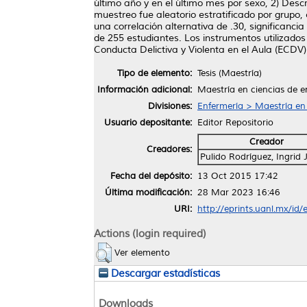
último año y en el último mes por sexo, 2) Descri
muestreo fue aleatorio estratificado por grupo
una correlación alternativa de .30, significanc
de 255 estudiantes. Los instrumentos utilizados
Conducta Delictiva y Violenta en el Aula (ECDV)
Tipo de elemento:
Tesis (Maestría)
Información adicional:
Maestría en ciencias de e
Divisiones:
Enfermería > Maestría en
Usuario depositante:
Editor Repositorio
Creador
Creadores:
Pulido Rodríguez, Ingrid
Fecha del depósito:
13 Oct 2015 17:42
Última modificación:
28 Mar 2023 16:46
URI:
http://eprints.uanl.mx/id/
Actions (login required)
Ver elemento
Descargar estadísticas
Downloads