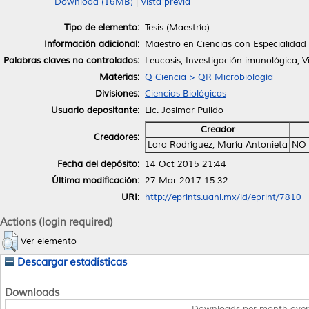
Download (16MB)
|
Vista previa
Tipo de elemento:
Tesis (Maestría)
Información adicional:
Maestro en Ciencias con Especialidad
Palabras claves no controlados:
Leucosis, Investigación imunológica, V
Materias:
Q Ciencia > QR Microbiología
Divisiones:
Ciencias Biológicas
Usuario depositante:
Lic. Josimar Pulido
Creador
Creadores:
Lara Rodríguez, María Antonieta
NO 
Fecha del depósito:
14 Oct 2015 21:44
Última modificación:
27 Mar 2017 15:32
URI:
http://eprints.uanl.mx/id/eprint/7810
Actions (login required)
Ver elemento
Descargar estadísticas
Downloads
Downloads per month over