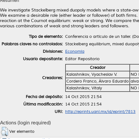
Resumen
We investigate Stackelberg mixed duopoly models where a state-owne
We examine a desirable role (either leader or follower) of both firms
reaction at the Cournot equilibrium: weak or strong. We compare th
various combinations of weak and strong leaders and followers.
Tipo de elemento:
Conferencia o artículo de un taller. (
Palabras claves no controlados:
Stackelberg equilibrium, mixed duopo
Divisiones:
Economía
Usuario depositante:
Editor Repositorio
Creador
Kalashnikov, Vyacheslav V.
NO 
Creadores:
Cordero Franco, Álvaro Eduardo
alva
Kalashnikov, Vitaly
NO 
Fecha del depósito:
14 Oct 2015 21:54
Última modificación:
14 Oct 2015 21:54
URI:
http://eprints.uanl.mx/id/eprint/7813
Actions (login required)
Ver elemento