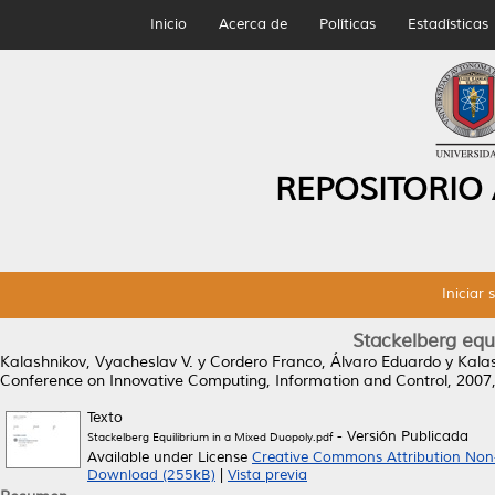
Inicio
Acerca de
Políticas
Estadísticas
REPOSITORIO
Iniciar 
Stackelberg equ
Kalashnikov, Vyacheslav V.
y
Cordero Franco, Álvaro Eduardo
y
Kalas
Conference on Innovative Computing, Information and Control, 200
Texto
- Versión Publicada
Stackelberg Equilibrium in a Mixed Duopoly.pdf
Available under License
Creative Commons Attribution Non
Download (255kB)
|
Vista previa