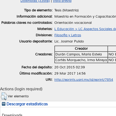
Download (33MB)
|
Vista previa
Tipo de elemento:
Tesis (Maestría)
Información adicional:
Maestría en Formación y Capacitaci
Palabras claves no controlados:
Orientación vocacional
Materias:
L Educación > LC Aspectos Sociales d
Divisiones:
Filosofía y Letras
Usuario depositante:
Lic. Josimar Pulido
Creador
Creadores:
Durán Campos, María Estela
NO 
Cortés Morquecho, Irma Mireya
NO 
Fecha del depósito:
20 Oct 2015 02:39
Última modificación:
29 Mar 2017 14:56
URI:
http://eprints.uanl.mx/id/eprint/7854
Actions (login required)
Ver elemento
Descargar estadísticas
Downloads