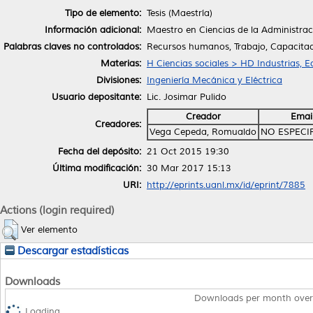
Tipo de elemento:
Tesis (Maestría)
Información adicional:
Maestro en Ciencias de la Administra
Palabras claves no controlados:
Recursos humanos, Trabajo, Capacita
Materias:
H Ciencias sociales > HD Industrias, 
Divisiones:
Ingeniería Mecánica y Eléctrica
Usuario depositante:
Lic. Josimar Pulido
Creador
Emai
Creadores:
Vega Cepeda, Romualdo
NO ESPECI
Fecha del depósito:
21 Oct 2015 19:30
Última modificación:
30 Mar 2017 15:13
URI:
http://eprints.uanl.mx/id/eprint/7885
Actions (login required)
Ver elemento
Descargar estadísticas
Downloads
Downloads per month over
Loading...