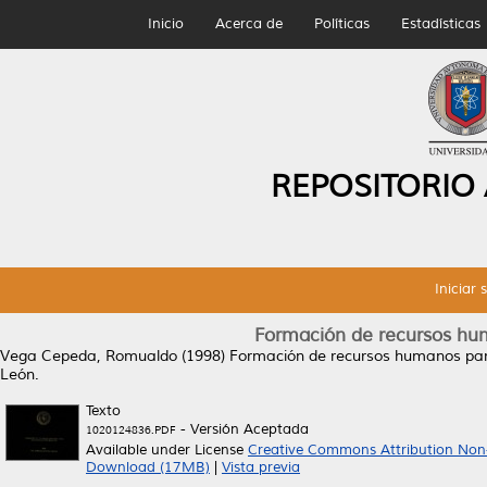
Inicio
Acerca de
Políticas
Estadísticas
REPOSITORIO
Iniciar 
Formación de recursos hum
Vega Cepeda, Romualdo
(1998)
Formación de recursos humanos para
León.
Texto
- Versión Aceptada
1020124836.PDF
Available under License
Creative Commons Attribution Non
Download (17MB)
|
Vista previa