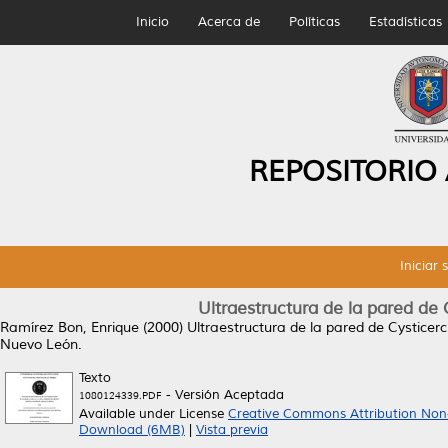
Inicio
Acerca de
Políticas
Estadísticas
REPOSITORIO
Iniciar 
Ultraestructura de la pared de 
Ramírez Bon, Enrique
(2000)
Ultraestructura de la pared de Cysticerc
Nuevo León.
Texto
- Versión Aceptada
1080124339.PDF
Available under License
Creative Commons Attribution Non
Download (6MB)
|
Vista previa