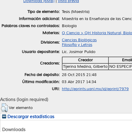
Download (6MB)
|
Vista previa
Tipo de elemento:
Tesis (Maestría)
Información adicional:
Maestría en la Enseñanza de las Cienc
Palabras claves no controlados:
Biología
Materias:
Q Ciencia > QH Historia Natural, Biol
Ciencias Biológicas
Divisiones:
Filosofía y Letras
Usuario depositante:
Lic. Josimar Pulido
Creador
Email
Creadores:
Tijerina Medina, Gilberto
NO ESPECI
Fecha del depósito:
28 Oct 2015 21:48
Última modificación:
03 Abr 2017 14:34
URI:
http://eprints.uanl.mx/id/eprint/7979
Actions (login required)
Ver elemento
Descargar estadísticas
Downloads