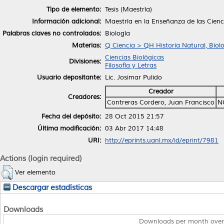
Tipo de elemento:
Tesis (Maestría)
Información adicional:
Maestría en la Enseñanza de las Cienc
Palabras claves no controlados:
Biología
Materias:
Q Ciencia > QH Historia Natural, Biol
Ciencias Biológicas
Divisiones:
Filosofía y Letras
Usuario depositante:
Lic. Josimar Pulido
Creador
Creadores:
Contreras Cordero, Juan Francisco
N
Fecha del depósito:
28 Oct 2015 21:57
Última modificación:
03 Abr 2017 14:48
URI:
http://eprints.uanl.mx/id/eprint/7981
Actions (login required)
Ver elemento
Descargar estadísticas
Downloads
Downloads per month over