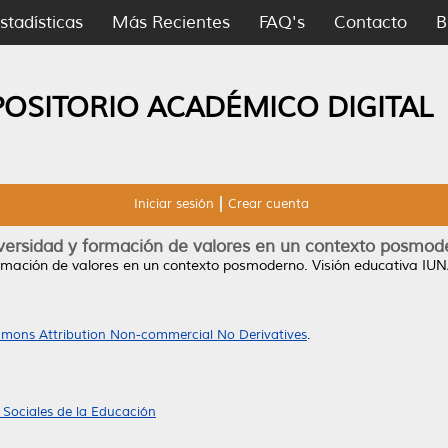
stadísticas
Más Recientes
FAQ's
Contacto
B
POSITORIO ACADÉMICO DIGITAL
Iniciar sesión
Crear cuenta
versidad y formación de valores en un contexto posmod
ormación de valores en un contexto posmoderno.
Visión educativa IUNA
mons Attribution Non-commercial No Derivatives
.
Sociales de la Educación