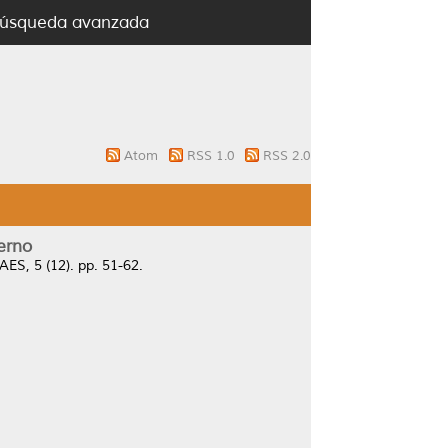
úsqueda avanzada
Atom
RSS 1.0
RSS 2.0
erno
ES, 5 (12). pp. 51-62.