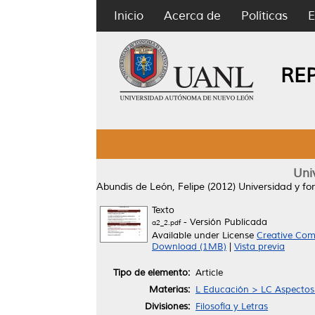
Inicio
Acerca de
Políticas
E
RE
Uni
Abundis de León, Felipe
(2012)
Universidad y f
Texto
- Versión Publicada
a2_2.pdf
Available under License
Creative Com
Download (1MB)
|
Vista previa
Tipo de elemento:
Article
Materias:
L Educación > LC Aspectos 
Divisiones:
Filosofía y Letras