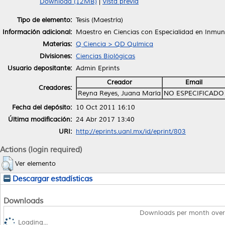
Download (12MB)
|
Vista previa
Tipo de elemento:
Tesis (Maestría)
Información adicional:
Maestro en Ciencias con Especialidad en Inmun
Materias:
Q Ciencia > QD Química
Divisiones:
Ciencias Biológicas
Usuario depositante:
Admin Eprints
Creador
Email
Creadores:
Reyna Reyes, Juana María
NO ESPECIFICADO
Fecha del depósito:
10 Oct 2011 16:10
Última modificación:
24 Abr 2017 13:40
URI:
http://eprints.uanl.mx/id/eprint/803
Actions (login required)
Ver elemento
Descargar estadísticas
Downloads
Downloads per month over
Loading...