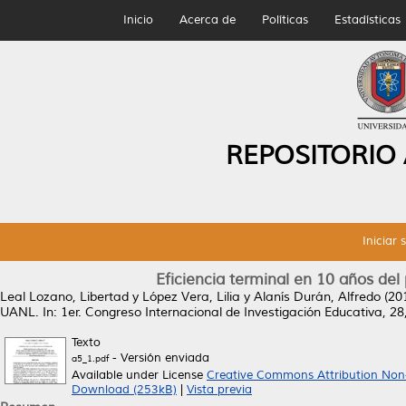
Inicio
Acerca de
Políticas
Estadísticas
REPOSITORIO
Iniciar 
Eficiencia terminal en 10 años de
Leal Lozano, Libertad
y
López Vera, Lilia
y
Alanís Durán, Alfredo
(20
UANL.
In: 1er. Congreso Internacional de Investigación Educativa, 2
Texto
- Versión enviada
a5_1.pdf
Available under License
Creative Commons Attribution Non
Download (253kB)
|
Vista previa