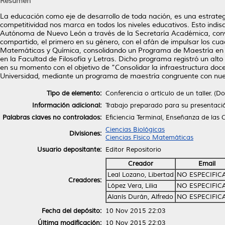
Resumen
La educación como eje de desarrollo de toda nación, es una estrateg
competitividad nos marca en todos los niveles educativos. Esto indisc
Autónoma de Nuevo León a través de la Secretaría Académica, convo
compartido, el primero en su género, con el afán de impulsar los cu
Matemáticas y Química, consolidando un Programa de Maestría en E
en la Facultad de Filosofía y Letras. Dicho programa registró un alto
en su momento con el objetivo de ”Consolidar la infraestructura doc
Universidad, mediante un programa de maestría congruente con nuest
Tipo de elemento:
Conferencia o artículo de un taller. (
Información adicional:
Trabajo preparado para su presentaci
Palabras claves no controlados:
Eficiencia Terminal, Enseñanza de las 
Ciencias Biológicas
Divisiones:
Ciencias Físico Matemáticas
Usuario depositante:
Editor Repositorio
Creador
Email
Leal Lozano, Libertad
NO ESPECIFIC
Creadores:
López Vera, Lilia
NO ESPECIFIC
Alanís Durán, Alfredo
NO ESPECIFIC
Fecha del depósito:
10 Nov 2015 22:03
Última modificación:
10 Nov 2015 22:03