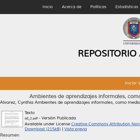
Inicio
Acerca de
Políticas
Estadísticas
REPOSITORIO
Iniciar 
Ambientes de aprendizajes informales, como 
Alvarez, Cynthia
Ambientes de aprendizajes informales, como medio d
Texto
- Versión Publicada
a8_2.pdf
Available under License
Creative Commons Attribution Non
Download (215kB)
|
Vista previa
Resumen