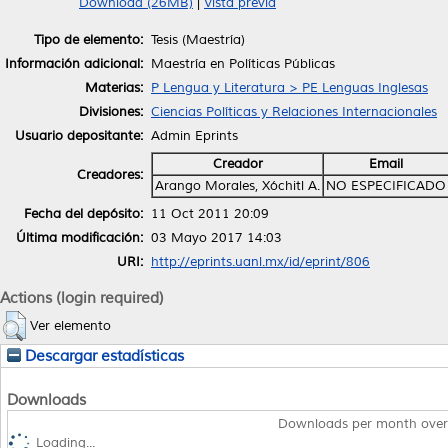
Download (26MB)
|
Vista previa
Tipo de elemento:
Tesis (Maestría)
Información adicional:
Maestría en Políticas Públicas
Materias:
P Lengua y Literatura > PE Lenguas Inglesas
Divisiones:
Ciencias Políticas y Relaciones Internacionales
Usuario depositante:
Admin Eprints
Creador
Email
Creadores:
Arango Morales, Xóchitl A.
NO ESPECIFICADO
Fecha del depósito:
11 Oct 2011 20:09
Última modificación:
03 Mayo 2017 14:03
URI:
http://eprints.uanl.mx/id/eprint/806
Actions (login required)
Ver elemento
Descargar estadísticas
Downloads
Downloads per month over
Loading...