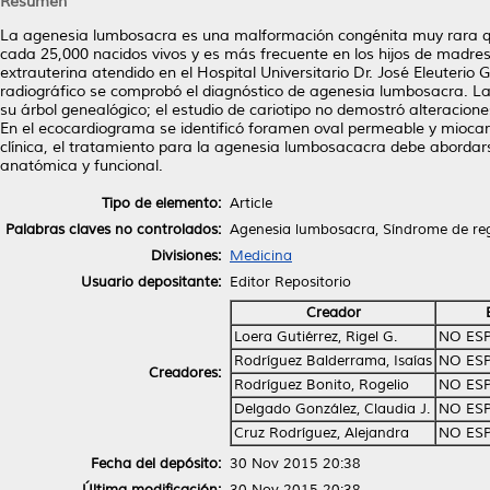
Resumen
La agenesia lumbosacra es una malformación congénita muy rara que
cada 25,000 nacidos vivos y es más frecuente en los hijos de madre
extrauterina atendido en el Hospital Universitario Dr. José Eleuterio
radiográfico se comprobó el diagnóstico de agenesia lumbosacra. La
su árbol genealógico; el estudio de cariotipo no demostró alteracion
En el ecocardiograma se identificó foramen oval permeable y miocar
clínica, el tratamiento para la agenesia lumbosacacra debe abordarse
anatómica y funcional.
Tipo de elemento:
Article
Palabras claves no controlados:
Agenesia lumbosacra, Síndrome de reg
Divisiones:
Medicina
Usuario depositante:
Editor Repositorio
Creador
Loera Gutiérrez, Rigel G.
NO ES
Rodríguez Balderrama, Isaías
NO ES
Creadores:
Rodríguez Bonito, Rogelio
NO ES
Delgado González, Claudia J.
NO ES
Cruz Rodríguez, Alejandra
NO ES
Fecha del depósito:
30 Nov 2015 20:38
Última modificación:
30 Nov 2015 20:38