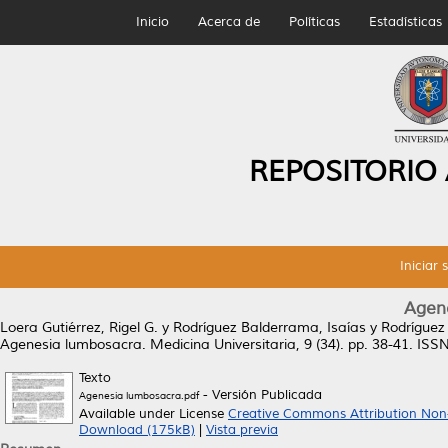
Inicio
Acerca de
Políticas
Estadísticas
REPOSITORIO
Iniciar 
Agen
Loera Gutiérrez, Rigel G.
y
Rodríguez Balderrama, Isaías
y
Rodríguez 
Agenesia lumbosacra.
Medicina Universitaria, 9 (34). pp. 38-41. IS
Texto
- Versión Publicada
Agenesia lumbosacra.pdf
Available under License
Creative Commons Attribution Non
Download (175kB)
|
Vista previa