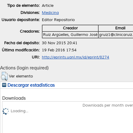
Tipo de elemento:
Article
Divisiones:
Medicina
Usuario depositante:
Editor Repositorio
Creador
Email
Creadores:
Ruiz Argüelles, Guillermo José
gruiz1@clinicarui
Fecha del depósito:
30 Nov 2015 20:41
Última modificación:
19 Feb 2016 17:54
URI:
http://eprints.uanl.mx/id/eprint/8274
Actions (login required)
Ver elemento
Descargar estadísticas
Downloads
Downloads per month over
Loading...